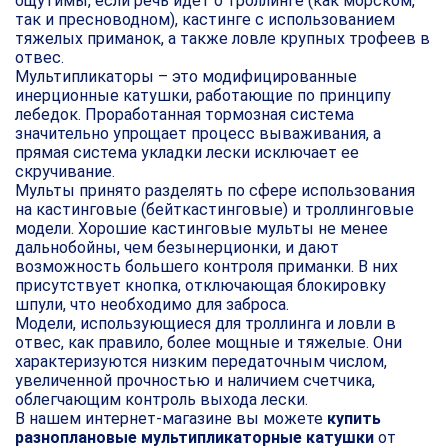
ощутимы, если речь идет о троллинге (как морском,
так и пресноводном), кастинге с использованием
тяжелых приманок, а также ловле крупных трофеев в
отвес.
Мультипликаторы – это модифицированные
инерционные катушки, работающие по принципу
лебедок. Проработанная тормозная система
значительно упрощает процесс вываживания, а
прямая система укладки лески исключает ее
скручивание.
Мульты принято разделять по сфере использования
на кастинговые (бейткастинговые) и троллинговые
модели. Хорошие кастинговые мульты не менее
дальнобойны, чем безынерционки, и дают
возможность большего контроля приманки. В них
присутствует кнопка, отключающая блокировку
шпули, что необходимо для заброса.
Модели, использующиеся для троллинга и ловли в
отвес, как правило, более мощные и тяжелые. Они
характеризуются низким передаточным числом,
увеличенной прочностью и наличием счетчика,
облегчающим контроль выхода лески.
В нашем интернет-магазине вы можете
купить
разноплановые мультипликаторные катушки
от