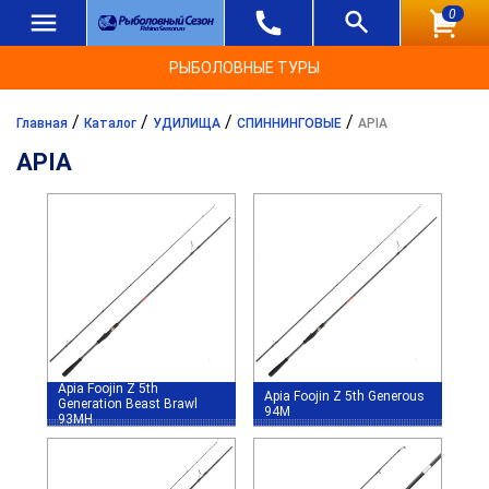
0
РЫБОЛОВНЫЕ ТУРЫ
/
/
/
/
Главная
Каталог
УДИЛИЩА
СПИННИНГОВЫЕ
APIA
APIA
Apia Foojin Z 5th
Apia Foojin Z 5th Generous
Generation Beast Brawl
94M
93MH