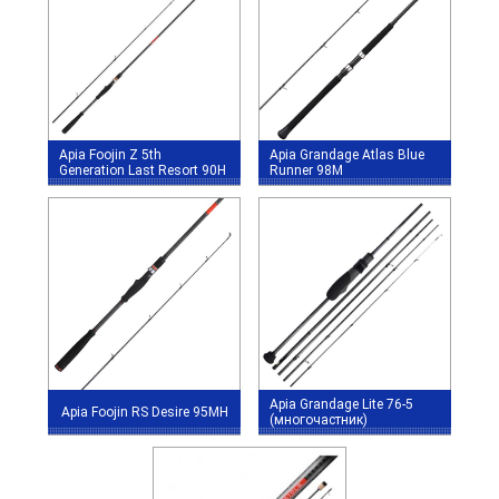
Apia Foojin Z 5th
Apia Grandage Atlas Blue
Generation Last Resort 90H
Runner 98M
Apia Grandage Lite 76-5
Apia Foojin RS Desire 95MH
(многочастник)