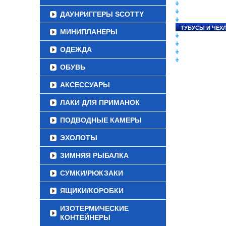
СНАСТИ НА ЛО
КАТУШКИ
ДАУНРИГГЕРЫ SCOTTY
УДИЛИЩА
ТУБУСЫ И ЧЕХ
МИНИПЛАНЕРЫ
ЛЕСКИ И ШНУР
ПРИМАНКИ
ОДЕЖДА
ГРУЗА/ДЖИГ-Г
ФУРНИТУРА
ОБУВЬ
АКСЕССУАРЫ
ЛАКИ ДЛЯ ПРИМАНОК
ПОДВОДНЫЕ КАМЕРЫ
ЭХОЛОТЫ
ЗИМНЯЯ РЫБАЛКА
СУМКИ/РЮКЗАКИ
ЯЩИКИ/КОРОБКИ
ИЗОТЕРМИЧЕСКИЕ
КОНТЕЙНЕРЫ