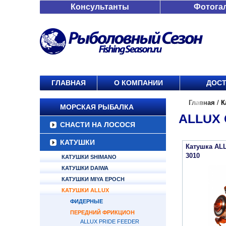
Консультанты
Фотога
ГЛАВНАЯ
О КОМПАНИИ
ДОСТ
Главная
/
К
МОРСКАЯ РЫБАЛКА
ALLUX 
СНАСТИ НА ЛОСОСЯ
КАТУШКИ
Катушка AL
3010
КАТУШКИ SHIMANO
КАТУШКИ DAIWA
КАТУШКИ MIYA EPOCH
КАТУШКИ ALLUX
ФИДЕРНЫЕ
ПЕРЕДНИЙ ФРИКЦИОН
ALLUX PRIDE FEEDER