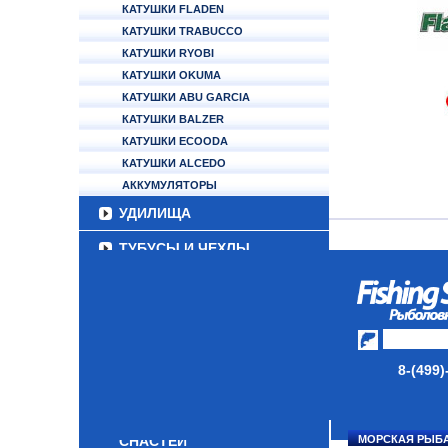
КАТУШКИ FLADEN
КАТУШКИ TRABUCCO
КАТУШКИ RYOBI
КАТУШКИ OKUMA
КАТУШКИ ABU GARCIA
КАТУШКИ BALZER
КАТУШКИ ECOODA
КАТУШКИ ALCEDO
АККУМУЛЯТОРЫ
УДИЛИЩА
ТУБУСЫ И ЧЕХЛЫ
ЛЕСКИ И ШНУРЫ
ПРИМАНКИ
ГРУЗА/ДЖИГ-ГОЛОВКИ
8-(499)
ФУРНИТУРА
НАБОРЫ РЫБОЛОВНЫХ
СНАСТЕЙ
МОРСКАЯ РЫБ