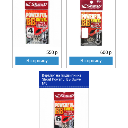
550 р.
600 р.
В корзину
В корзину
Вертлюг на подшипнике
Shout Powerful BB Swivel
№6