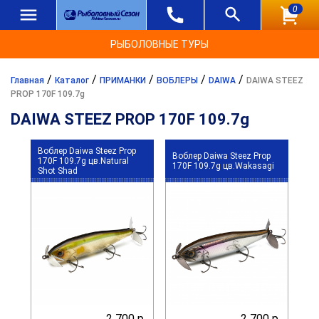
0
РЫБОЛОВНЫЕ ТУРЫ
/
/
/
/
/
Главная
Каталог
ПРИМАНКИ
ВОБЛЕРЫ
DAIWA
DAIWA STEEZ
PROP 170F 109.7g
DAIWA STEEZ PROP 170F 109.7g
Воблер Daiwa Steez Prop
Воблер Daiwa Steez Prop
170F 109.7g цв.Natural
170F 109.7g цв.Wakasagi
Shot Shad
2 700 р.
2 700 р.