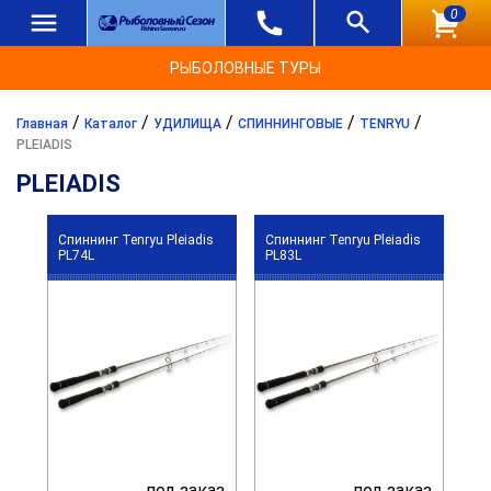
0
РЫБОЛОВНЫЕ ТУРЫ
/
/
/
/
/
Главная
Каталог
УДИЛИЩА
СПИННИНГОВЫЕ
TENRYU
PLEIADIS
PLEIADIS
Спиннинг Tenryu Pleiadis
Спиннинг Tenryu Pleiadis
PL74L
PL83L
под заказ
под заказ