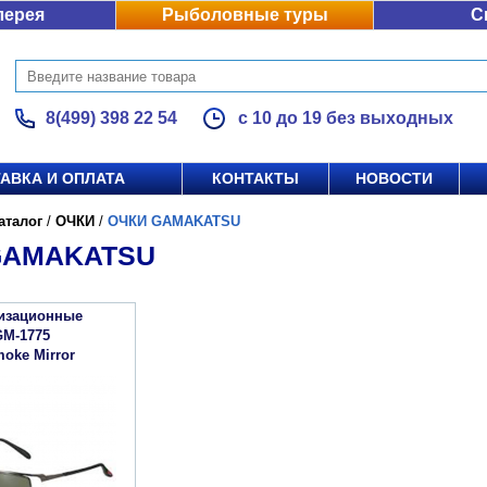
лерея
Рыболовные туры
С
8(499) 398 22 54
с 10 до 19 без выходных
АВКА И ОПЛАТА
КОНТАКТЫ
НОВОСТИ
аталог
/
ОЧКИ
/
ОЧКИ GAMAKATSU
GAMAKATSU
изационные
GM-1775
oke Mirror