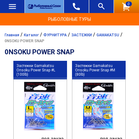
0
РЫБОЛОВНЫЕ ТУРЫ
/
/
/
/
/
Главная
Каталог
ФУРНИТУРА
ЗАСТЕЖКИ
GAMAKATSU
0NSOKU POWER SNAP
0NSOKU POWER SNAP
Застежки Gamakatsu
Застежки Gamakatsu
Onsoku Power Snap #L
Onsoku Power Snap #M
(100lb)
(80lb)
под заказ
под заказ