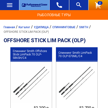
0
РЫБОЛОВНЫЕ ТУРЫ
/
/
/
/
/
Главная
Каталог
УДИЛИЩА
СПИННИНГОВЫЕ
SMITH
OFFSHORE STICK LIM PACK (OLP)
OFFSHORE STICK LIM PACK (OLP)
Спиннинг Smith Offshore
Спиннинг Smith LimPack
Stick LimPack 70 OLP-
70 OLP-S70ML/C4
S86SH/C4
52 200 р.
52 700 р.