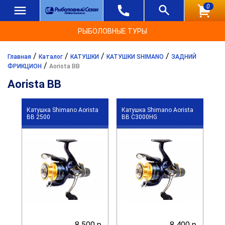
0
РЫБОЛОВНЫЕ ТУРЫ
/
/
/
/
Главная
Каталог
КАТУШКИ
КАТУШКИ SHIMANO
ЗАДНИЙ
/
ФРИКЦИОН
Aorista BB
Aorista BB
Катушка Shimano Aorista
Катушка Shimano Aorista
BB 2500
BB C3000HG
8 500 р.
8 400 р.