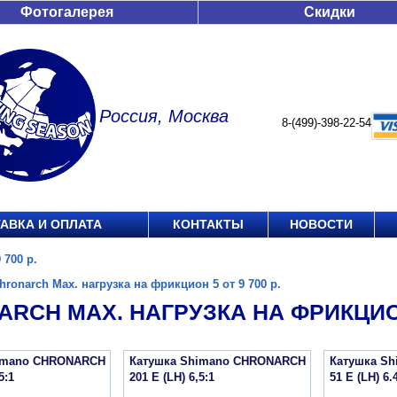
Фотогалерея
Скидки
Россия, Москва
8-(499)-398-22-54
АВКА И ОПЛАТА
КОНТАКТЫ
НОВОСТИ
 700 р.
hronarch Max. нагрузка на фрикцион 5 от 9 700 р.
RCH MAX. НАГРУЗКА НА ФРИКЦИОН 
imano CHRONARCH
Катушка Shimano CHRONARCH
Катушка S
5:1
201 E (LH) 6,5:1
51 E (LH) 6.