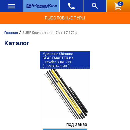
0
РЫБОЛОВНЫЕ ТУРЫ
/
Главная
SURF Кол-во колен 7 от 17 870 р.
Каталог
Удилище Shimano
BEASTMASTER BX
Traveler SURF 7PC
(TBMSF425BXH)
под заказ